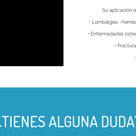
Su aplicación 
• Lumbalgias –hernias
• Enfermedades ósteo 
• Fractur
¿TIENES ALGUNA DUDA