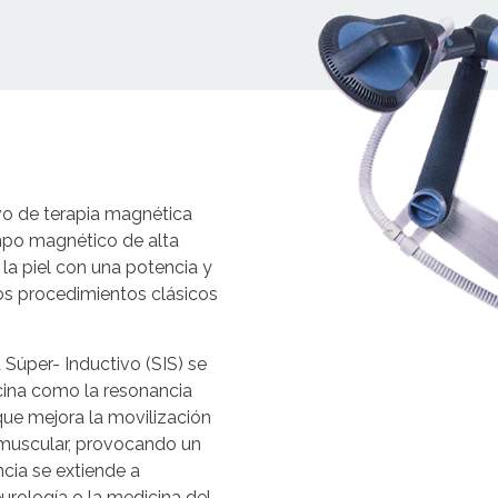
vo de terapia magnética
mpo magnético de alta
la piel con una potencia y
os procedimientos clásicos
 Súper- Inductivo (SIS) se
cina como la resonancia
que mejora la movilización
d muscular, provocando un
ncia se extiende a
urología o la medicina del