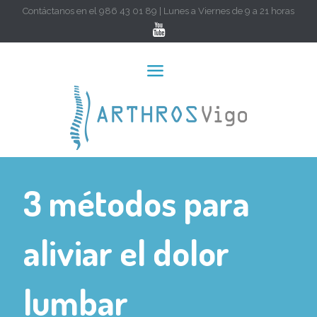
Contáctanos en el 986 43 01 89 | Lunes a Viernes de 9 a 21 horas
3 métodos para
aliviar el dolor
lumbar