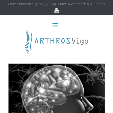
Contáctanos en el 986 43 01 89 | Lunes a Viernes de 9 a 21 horas