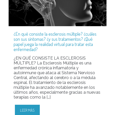
¿En qué consiste la esclerosis múltiple? ¿cuáles
son sus síntomas? ¿y sus tratamientos? ¿Qué
papel juega la realidad virtual para tratar esta
enfermedad?
¿EN QUÉ CONSISTE LA ESCLEROSIS
MÚLTIPLE? La Esclerosis Múltiple es una
enfermedad crónica inflamatoria y
autoinmune que ataca al Sistema Nervioso
Central, afectando al cerebro o a la médula
espinal. El tratamiento de la esclerosis
múltiple ha avanzado notablemente en los
últimos años, especialmente gracias a nuevas
terapias como la
[…]
LEER MÁS